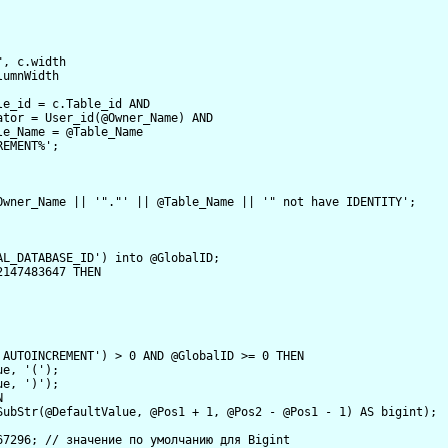
, c.width

umnWidth

e_id = c.Table_id AND

tor = User_id(@Owner_Name) AND

e_Name = @Table_Name

EMENT%';

Owner_Name || '"."' || @Table_Name || '" not have IDENTITY';

L_DATABASE_ID') into @GlobalID;

147483647 THEN 

AUTOINCREMENT') > 0 AND @GlobalID >= 0 THEN

e, '(');

e, ')');



SubStr(@DefaultValue, @Pos1 + 1, @Pos2 - @Pos1 - 1) AS bigint);

7296; // значение по умолчанию для Bigint
