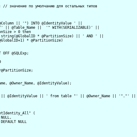
 // значение по умолчанию для остальных типов

Column || '") INTO @IdentityValue ' ||

"' || @Table_Name ||  '" WITH(SERIALIZABLE)' ||

nSize > 0 then 

 string(@GlobalID * @PartitionSize) || ' AND ' ||

GlobalID+1) * @PartitionSize)

 OFF @SQLExp;



@PartitionSize;

me, @Owner_Name, @IdentityValue);

 || @IdentityValue || ' from table "' || @Owner_Name || '"."' || 
tIdentity_All" (

NULL,

DEFAULT NULL
