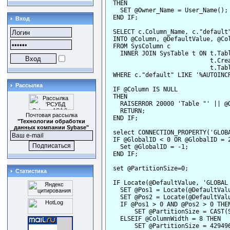
  THEN

    SET @Owner_Name = User_Name();

  END IF;

Вход
  SELECT c.Column_Name, c."default"
  INTO @Column, @DefaultValue, @Col
  FROM SysColumn c

    INNER JOIN SysTable t ON t.Tabl
                             t.Crea
                             t.Tabl
  WHERE c."default" LIKE '%AUTOINCR
Рассылка
  IF @Column IS NULL

  THEN

    RAISERROR 20000 'Table "' || @
    RETURN;

Почтовая рассылка
  END IF;

"Технологии обработки
данных компании Sybase"
  select CONNECTION_PROPERTY('GLOBA
  IF @GlobalID < 0 OR @GlobalID = 2
    Set @GlobalID = -1;

  END IF;

  set @PartitionSize=0;

Статистика
  IF Locate(@DefaultValue, 'GLOBAL 
    SET @Pos1 = Locate(@DefaultValu
    SET @Pos2 = Locate(@DefaultValu
    IF @Pos1 > 0 AND @Pos2 > 0 THEN
        SET @PartitionSize = CAST(
    ELSEIF @ColumnWidth = 8 THEN

        SET @PartitionSize = 429496