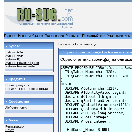
Главная
Новости
Статьи
Голосования
Рассылка
Полезный код
Участники
Комп
Главная
->
Полезный код
Sybase
Сброс счетчика таблиц(ы) на близжайшее св
Sybase ASA
Sybase ASE
Сброс счетчика таблиц(ы) на близж
Sybase IQ
Sybase PowerDesigner
Sybase PowerBuilder
CREATE PROCEDURE "DBA"."sp_asc_Rese
  IN @Table_Name char(128),

  IN @Owner_Name char(128) DEFAULT 
Продукты
)

BEGIN

Наши продукты
  DECLARE @Column char(128);

Продукты партнеров портала
  DECLARE @IdentityValue bigint;

  declare @GlobalID bigint;

  declare @PartitionSize bigint;

Сообщества
  DECLARE @DefaultValue char(128);

Alef community
  DECLARE @ColumnWidth integer;

  DECLARE @SQLExp long varchar;

  DECLARE @Pos1 integer;

Меню
  DECLARE @Pos2 integer;

Регистрация
  IF @Owner_Name IS NULL

Почта