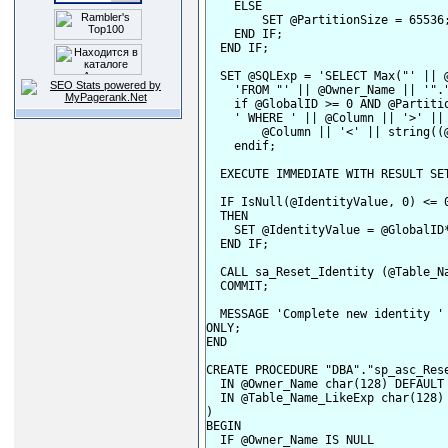
    ELSE

        SET @PartitionSize = 65536;
    END IF;

  END IF;

  SET @SQLExp = 'SELECT Max("' || @
    'FROM "' || @Owner_Name || '".
    if @GlobalID >= 0 AND @Partitio
    ' WHERE ' || @Column || '>' ||
        @Column || '<' || string((@
    endif;

  EXECUTE IMMEDIATE WITH RESULT SET
  IF IsNull(@IdentityValue, 0) <= 0
  THEN

    SET @IdentityValue = @GlobalID*
  END IF;

  CALL sa_Reset_Identity (@Table_Na
  COMMIT;

  MESSAGE 'Complete new identity '
ONLY;

END

CREATE PROCEDURE "DBA"."sp_asc_Rese
  IN @Owner_Name char(128) DEFAULT 
  IN @Table_Name_LikeExp char(128) 
)

BEGIN

  IF @Owner_Name IS NULL
