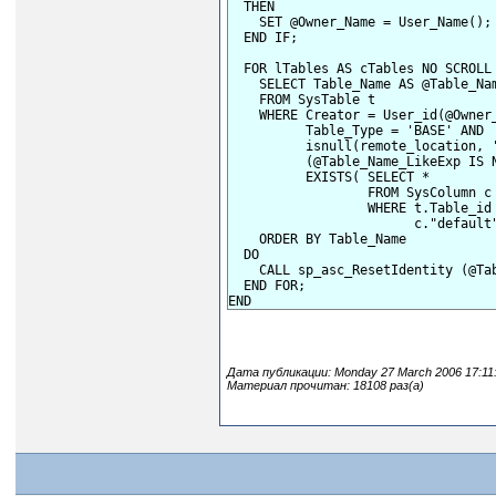
  THEN

    SET @Owner_Name = User_Name();

  END IF;

  FOR lTables AS cTables NO SCROLL 
    SELECT Table_Name AS @Table_Nam
    FROM SysTable t

    WHERE Creator = User_id(@Owner_
          Table_Type = 'BASE' AND

          isnull(remote_location, '
          (@Table_Name_LikeExp IS 
          EXISTS( SELECT *

                  FROM SysColumn c

                  WHERE t.Table_id 
                        c."default"
    ORDER BY Table_Name

  DO

    CALL sp_asc_ResetIdentity (@Tab
  END FOR;

Дата публикации: Monday 27 March 2006 17:11
Материал прочитан: 18108 раз(а)