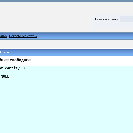
Поиск по сайту:
ании
Рекламные статьи
ободное
айшее свободное
tIdentity" (

NULL
