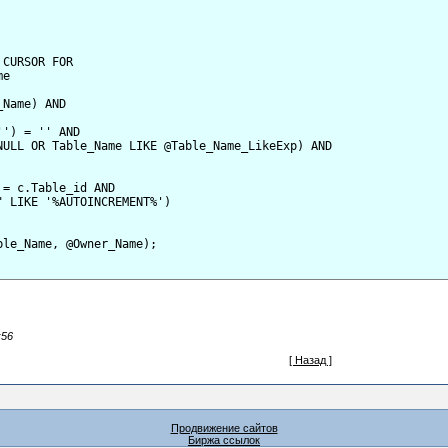
CURSOR FOR

e

Name) AND 

') = '' AND

NULL OR Table_Name LIKE @Table_Name_LikeExp) AND

= c.Table_id AND

 LIKE '%AUTOINCREMENT%')

le_Name, @Owner_Name);

:56
[ Назад ]
Продвижение сайтов
Биржа ссылок