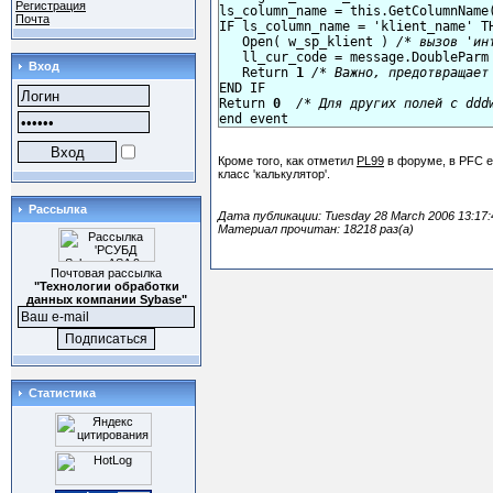
Регистрация
ls_column_name = this.GetColumnName(
Почта
IF ls_column_name = 'klient_name' TH
   Open( w_sp_klient ) 
/* вызов 'ин
   ll_cur_code = message.DoubleParm
Вход
   Return 
1
/* Важно, предотвращает
END IF

Return 
0
/* Для других полей c ddd
end event
Кроме того, как отметил
PL99
в форуме, в PFC е
класс 'калькулятор'.
Рассылка
Дата публикации: Tuesday 28 March 2006 13:17:
Материал прочитан: 18218 раз(а)
Почтовая рассылка
"Технологии обработки
данных компании Sybase"
Статистика