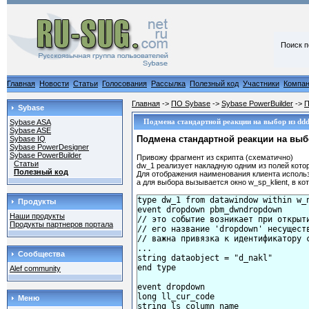
Поиск п
Главная
Новости
Статьи
Голосования
Рассылка
Полезный код
Участники
Компа
Главная
->
ПО Sybase
->
Sybase PowerBuilder
->
П
Sybase
Подмена стандартной реакции на выбор из dd
Sybase ASA
Sybase ASE
Подмена стандартной реакции на выб
Sybase IQ
Sybase PowerDesigner
Sybase PowerBuilder
Привожу фрагмент из скрипта (схематично)
Статьи
dw_1 реализует накладную одним из полей кото
Полезный код
Для отображения наименования клиента исполь
а для выбора вызывается окно w_sp_klient, в ко
type dw_1 from datawindow within w_n
Продукты
event dropdown pbm_dwndropdown 

Наши продукты
// это событие возникает при открыти
Продукты партнеров портала
// его название 'dropdown' несуществ
// важна привязка к идентификатору с
...

Сообщества
string dataobject = "d_nakl"

end type

Alef community
event dropdown

long ll_cur_code

Меню
string ls_column_name
