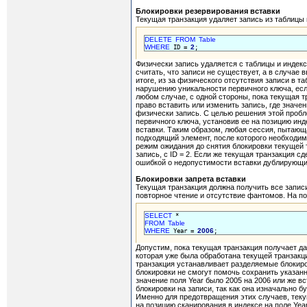
Блокировки резервирования вставки
Текущая транзакция удаляет запись из таблицы 
DELETE
FROM
Table
WHERE
2
 ID = 
Физически запись удаляется с таблицы и индек
считать, что записи не существует, а в случае
итоге, из за физического отсутствия записи в та
нарушению уникальности первичного ключа, есл
любом случае, с одной стороны, пока текущая 
право вставить или изменить запись, где значе
физически запись. С целью решения этой пробл
первичного ключа, установив ее на позицию инд
вставки. Таким образом, любая сессия, пытающа
подходящий элемент, после которого необходимо
режим ожидания до снятия блокировки текущей 
запись, с ID = 2. Если же текущая транзакция 
ошибкой о недопустимости вставки дублирующих
Блокировки запрета вставки
Текущая транзакция должна получить все записи 
повторное чтение и отсутствие фантомов. На п
SELECT
FROM
Table
WHERE
2006
 Year = 
Допустим, пока текущая транзакция получает да
которая уже была обработана текущей транзакци
транзакция устанавливает разделяемые блокиро
блокировки не смогут помочь сохранить указанн
значение поля Year было 2005 на 2006 или же вс
блокировки на записи, так как она изначально 
Именно для предотвращения этих случаев, теку
на позицию сканирования в индексе на поле Yea