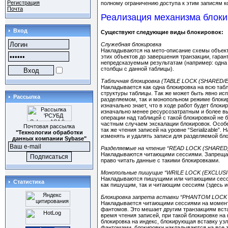
Регистрация
полному ограничению доступа к этим записям 
Почта
Реализация механизма блоки
Вход
Существуют следующие виды блокировок:
Служебная блокировка
Накладываются на мето-описание схемы объект
этих объектов до завершения транзакции, гарант
непредсказуемым результатам (например: одна т
столбцы с данной таблицы).
Табличная блокировка (TABLE LOCK (SHARED/
Накладывается как одна блокировка на всю та
структуры таблицы. Так же может быть явно ис
Рассылка
разделяемом, так и монопольном режиме блокиро
изначально знает, что в ходе работ будет блок
изначально менее ресурсозатратным и более в
операции над таблицей с такой блокировкой не 
частным случаем экскалации блокировок. Особе
Почтовая рассылка
так же чтения записей на уровне “Serializable”
"Технологии обработки
изменять и удалять записи для разделяемой блок
данных компании Sybase"
Разделяемые на чтение “READ LOCK (SHARED
Накладываются читающими сессиями. Запрещаю
право читать данные с такими блокировками.
Монопольные пишущие “WRILE LOCK (EXCLUSI
Накладываются пишущими или читающими сессия
Статистика
как пишущим, так и читающим сессиям (здесь
Блокировка запрета вставки “PHANTOM LOCK
Накладывается читающими сессиями на момент ч
фантомов. Это мешает другим транзакциям вста
время чтения записей, при такой блокировке н
блокировка на индекс, блокирующая вставку узл
фантомами, блокировки накладываются на все з