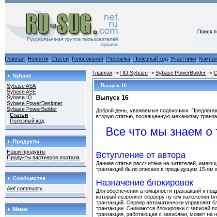
Поиск п
Главная
Новости
Статьи
Голосования
Рассылка
Полезный код
Участники
Компа
Главная
->
ПО Sybase
->
Sybase PowerBuilder
->
С
Sybase
Выпуск 16
Sybase ASA
Sybase ASE
Выпуск 16
Sybase IQ
Sybase PowerDesigner
Sybase PowerBuilder
Доброй день, уважаемые подписчики. Предлага
Статьи
вторую статью, посвященную механизму транзак
Полезный код
Все что мы знаем о 
Продукты
Наши продукты
Вступление от автора
Продукты партнеров портала
Данная статья рассчитана на читателей, имеющ
транзакций было описано в предыдущем 15-ом 
Сообщества
Назначение блокировок
Alef community
Для обеспечения атомарности транзакций и под
который позволяет серверу путем наложения бл
транзакций. Сервер автоматически управляет б
транзакции. Снимаются блокировки с записей 
Меню
транзакция, работающая с записями, может на н