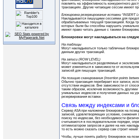
повлиять на эффективность конкурентного досту
транзакциях. Другие читающие сессии имеют пр
Блокировка резервирование вставки “INSERT
Накладывается пишущими сессиями для предотв
обрабатываемых текущей транзакцией. Когда тр
которых были бы способны нарушить уникально
имеют право читать данные с такими блокировк
Блокировки могут накладываться на следу
На таблицы
Могут накладываться только табличные блокиров
данным других транзакций.
На записи (ROW LEVEL)
Могут накладываться разделяемые и эксклюзивн
может изменяться в зависимости от используем
записей для пишущих транзакций.
На позицию сканирования (Insertion points betwe
Обычно транзакция перебирает все записи, ис
отсутствии индексов. Вне зависимости от спосо
таким образом, исключив возможность другими 
уникальных индексов и получения данных на уро
резервирования вставки.
Связь между индексами и бл
Сервер ASA при наложении блокировок на пози
записей, удовлетворяющих условию, снижения з
поиску по индексам, без необходимости физичес
считываются в последовательном порядке, опр
оптимизатором запросов и далее на них наклады
то есть можно сказать сервер сам строит некий
Чтобы, лучше понять работу блокировок на поз