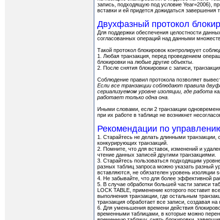
запись, подходящую под условие Year=2006), пр
вставки и ей придется дожидаться завершения 
Двухфазный протокол блоки
Для поддержки обеспечения целостности данных
согласованных операций над данными множества
Такой протокол блокировок контролирует соблю
1. Любая транзакция, перед проведением операц
блокировки на любые другие объекты.
2. После снятия блокировки с записи, транзакци
Соблюдение правил протокола позволяет вывес
Если все транзакции соблюдают правила двуф
сериализуемом уровне изоляции, где работа к
работает только одна она.
Иными словами, если 2 транзакции одновременн
при их работе в таблице не возникнет несогла
Рекомендации по управлению
1. Старайтесь не делать длинными транзакции,
конкурирующих транзакций.
2. Помните, что для вставок, изменений и удал
чтение данных записей другими транзакциями.
3. Старайтесь пользоваться подходящим уровнем
разных таблиц запроса можно указать разный ур
вставляются, не обязателен уровень изоляции ser
4. Не забывайте, что для более эффективной р
5. В случае обработки большей части записи т
LOCK TABLE, применение которого поставит всег
выполнения транзакции, где остальным транзак
транзакция обработает все записи, создавая на
6. Для уменьшения времени действия блокиров
временными таблицами, в которые можно перен
временную таблицу, снять блокировки, заверш