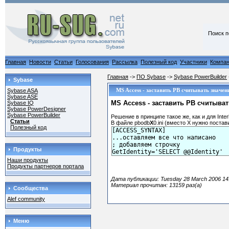
Поиск п
Главная
Новости
Статьи
Голосования
Рассылка
Полезный код
Участники
Компа
Главная
->
ПО Sybase
->
Sybase PowerBuilder
Sybase
MS Access - заставить PB считывать значен
Sybase ASA
Sybase ASE
MS Access - заставить PB считыва
Sybase IQ
Sybase PowerDesigner
Sybase PowerBuilder
Решение в принципе такое же, как и для Inter
Статьи
В файле pbodb
X
0.ini (вместо X нужно пост
Полезный код
[ACCESS_SYNTAX]

...оставляем все что написано

; добавляем строчку

Продукты
GetIdentity='SELECT @@Identity'
Наши продукты
Продукты партнеров портала
Дата публикации: Tuesday 28 March 2006 14
Материал прочитан: 13159 раз(а)
Сообщества
Alef community
Меню