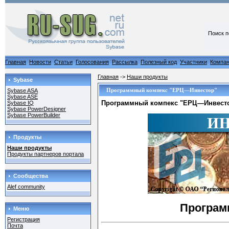
Поиск п
Главная
Новости
Статьи
Голосования
Рассылка
Полезный код
Участники
Компа
Главная
->
Наши продукты
Sybase
Программный компекс "ЕРЦ—Инвестор"
Sybase ASA
Sybase ASE
Программный компекс "ЕРЦ—Инвест
Sybase IQ
Sybase PowerDesigner
Sybase PowerBuilder
Продукты
Наши продукты
Продукты партнеров портала
Сообщества
Alef community
Програм
Меню
Регистрация
Почта