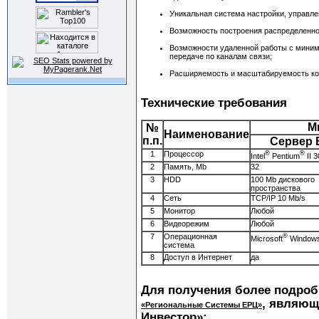
Уникальная система настройки, управле
Возможность построения распределенной
Возможности удаленной работы с миним
передаче по каналам связи;
Расширяемость и масштабируемость ко
Технические требования
М
№
Наименование
п.п.
Сервер 
1
Процессор
®
®
Intel
Pentium
II 
2
Память, Mb
32
3
HDD
100 Mb дискового
пространства
4
Сеть
TCP/IP 10 Mb/s
5
Монитор
Любой
6
Видеорежим
Любой
7
Операционная
®
Microsoft
Window
система
8
Доступ в Интернет
да
Для получения более подро
, являющ
«Региональные Системы ЕРЦ»
Инвестор»: