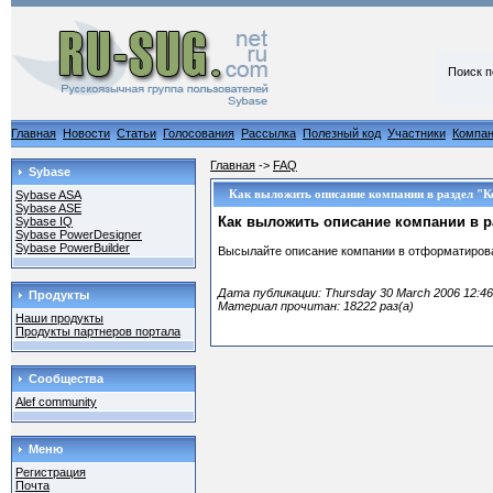
Поиск п
Главная
Новости
Статьи
Голосования
Рассылка
Полезный код
Участники
Компа
Главная
->
FAQ
Sybase
Как выложить описание компании в раздел "К
Sybase ASA
Sybase ASE
Как выложить описание компании в р
Sybase IQ
Sybase PowerDesigner
Sybase PowerBuilder
Высылайте описание компании в отформатирова
Дата публикации: Thursday 30 March 2006 12:46
Продукты
Материал прочитан: 18222 раз(а)
Наши продукты
Продукты партнеров портала
Сообщества
Alef community
Меню
Регистрация
Почта