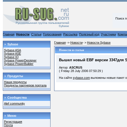
Поиск п
Главная
Новости
Статьи
Голосования
Рассылка
Полезный код
Участники
Компа
Главная
->
Новости
- >
Новости Sybase
Sybase
Новости и статьи
Sybase ASA
Sybase ASE
Sybase IQ
Вышел новый EBF версии 3347для S
Sybase PowerDesigner
Sybase PowerBuilder
Автор:
ASCRUS
( Friday 28 July 2006 07:50:29 )
Продукты
На сайте
sybase.com
выложены новые пакет о
Наши продукты
Продукты партнеров портала
Сообщества
Alef community
Меню
Регистрация
Почта