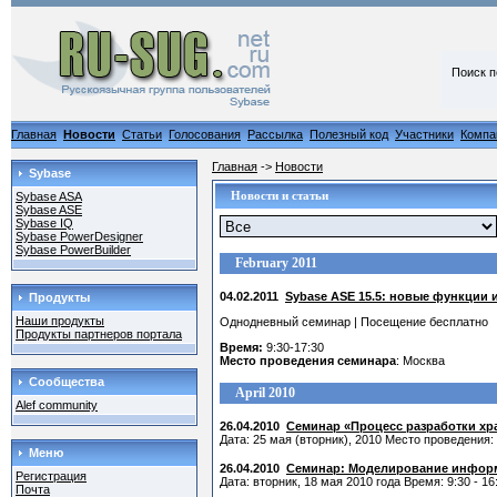
Поиск п
Главная
Новости
Статьи
Голосования
Рассылка
Полезный код
Участники
Компа
Главная
->
Новости
Sybase
Новости и статьи
Sybase ASA
Sybase ASE
Sybase IQ
Sybase PowerDesigner
Sybase PowerBuilder
February 2011
04.02.2011
Sybase ASE 15.5: новые функции
Продукты
Наши продукты
Однодневный семинар | Посещение бесплатно
Продукты партнеров портала
Время:
9:30-17:30
Место проведения семинара
: Москва
Сообщества
April 2010
Alef community
26.04.2010
Семинар «Процесс разработки х
Дата: 25 мая (вторник), 2010 Место проведения:
Меню
26.04.2010
Семинар: Моделирование информ
Регистрация
Дата: вторник, 18 мая 2010 года Время: 9:30 - 
Почта