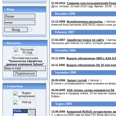
21.04.2010
Семинар для пользователей Power
Дата: четверг, 20 мая 2010 года. Время: 10:00 
Вход
December 2008
14.12.2008
Возобновлена рассылка.
( Автор
Алексей Константинов (ASCRUS) нашел силы дл
February 2007
17.02.2007
Заработал поиск по сайту
( Автор:
Рассылка
Заглушка для поиска по сайту, которая ранее р
November 2006
Почтовая рассылка
24.11.2006
Вышли обновление 3404 к ASA 9.0.
"Технологии обработки
данных компании Sybase"
22.11.2006
Вышло обновление SA 10 для пл
September 2006
26.09.2006
Запрет гостей
( Автор: )
В связи с усилившимися спам-атаками на форум
Статистика
25.09.2006
ASA теперь снова называется SA
Выпущена в продажу новая, 10-ая версия серве
Edition
...
August 2006
13.08.2006
Командой RUSUG осуществлен зап
С 1 августа 2006 года на базе ПО iShop был о