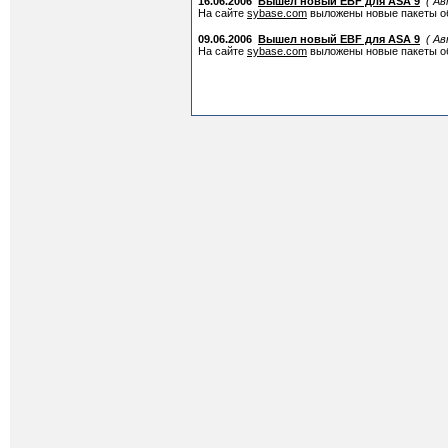
16.06.2006
Вышел новый EBF для ASA 9
( А
На сайте
sybase.com
выложены новые пакеты обн
09.06.2006
Вышел новый EBF для ASA 9
( А
На сайте
sybase.com
выложены новые пакеты об