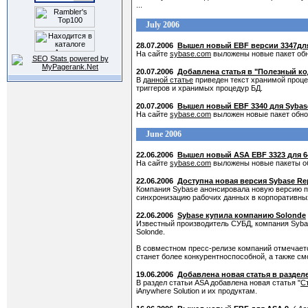
...
July 2006
28.07.2006
Вышел новый EBF версии 3347для
На сайте
sybase.com
выложены новые пакет обн
20.07.2006
Добавлена статья в "Полезный код
В
данной статье
приведен текст хранимой проце
триггеров и хранимых процедур БД.
20.07.2006
Вышел новый EBF 3340 для Sybase
На сайте
sybase.com
выложен новые пакет обновл
June 2006
22.06.2006
Вышел новый ASA EBF 3323 для 
На сайте
sybase.com
выложены новые пакеты обн
22.06.2006
Доступна новая версия Sybase Repl
Компания Sybase анонсировала новую версию пр
синхронизацию рабочих данных в корпоративны
22.06.2006
Sybase купила компанию Solonde
Известный производитель СУБД, компания Sybas
Solonde.
В совместном пресс-релизе компаний отмечаетс
станет более конкурентноспособной, а также с
19.06.2006
Добавлена новая статья в раздел
В раздел статьи ASA добавлена новая статья "
С
iAnywhere Solution и их продуктам.