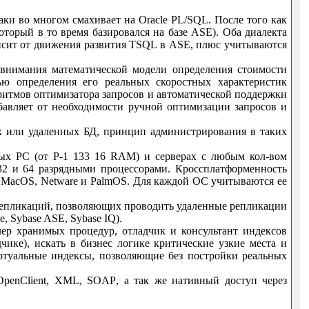
таки во многом смахивает на
Oracle
PL
/
SQL
. После того как
который в то время базировался на базе
ASE
). Оба диалекта
исит от движения развития
TSQL
в
ASE
, плюс учитываются
 внимания математической модели определения стоимости
ю определения его реальных скоростных характеристик
ритмов оптимизатора запросов и автоматической поддержки
бавляет от необходимости ручной оптимизации запросов и
ых или удаленных БД, принцип администрирования в таких
ных
PC
(от
P
-1 133 16
RAM
) и серверах с любым кол-вом
 32 и 64 разрядными процессорами. Кроссплатформенность
,
MacOS
,
Netware
и
PalmOS
. Для каждой ОС учитываются ее
репликаций, позволяющих проводить удаленные репликации
e
,
Sybase
ASE
,
Sybase
IQ
).
ер хранимых процедур, отладчик и консультант индексов
ике), искать в бизнес логике критические узкие места и
иртуальные индексы, позволяющие без постройки реальных
OpenClient
,
XML
,
SOAP
, а так же нативный доступ через