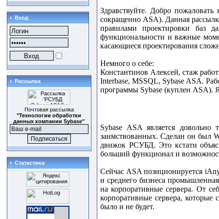
Здравствуйте. Добро пожаловать
Вход
сокращенно
ASA
). Данная рассыл
правилами проектировки баз д
функциональности и важные момен
касающиеся проектирования сложн
Немного о себе:
Константинов Алексей, стаж работ
Interbase
,
MSSQL
,
Sybase
ASA
. Ра
Рассылка
программы
Sybase
(куплен
ASA
).
Почтовая рассылка
"Технологии обработки
данных компании Sybase"
Sybase
ASA
является довольно
заимствованных. Сделан он был
W
движок РСУБД. Это кстати объяс
больший функционал и возможност
Статистика
Сейчас
ASA
позиционируется
iAn
и среднего бизнеса промышленная
на корпоративные сервера. От себ
корпоративные сервера, которые 
было и не будет.