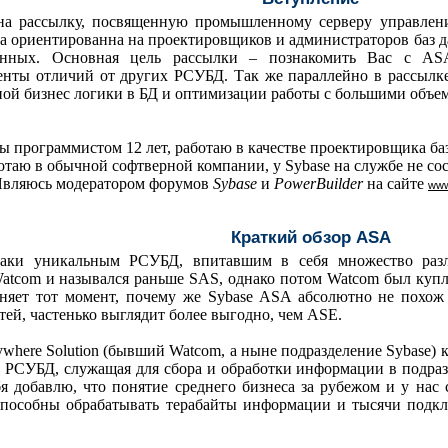
 на рассылку, посвященную промышленному серверу управле
ка ориентированна на проектировщиков и администраторов баз 
анных. Основная цель рассылки – познакомить Вас с
AS
ты отличий от других РСУБД. Так же параллейно в рассылке 
ой бизнес логики в БД и оптимизации работы с большими объе
ы программистом 12 лет, работаю в качестве проектировщика баз
ботаю в обычной софтверной компании, у
Sybase
на службе не со
 Являюсь модератором форумов
Sybase
и
PowerBuilder
на сайте
ww
Краткий обзор
ASA
 таки уникальным РСУБД, впитавшим в себя множество раз
atcom
и назывался раньше
SAS
, однако потом
Watcom
был куп
няет тот момент, почему же
Sybase
ASA
абсолютно не похо
ей, частенько выглядит более выгодно, чем
ASE
.
ywhere
Solution
(бывший
Watcom
, а ныне подразделение
Sybase
) 
 РСУБД, служащая для сбора и обработки информации в подраз
я добавлю, что понятие среднего бизнеса за рубежом и у нас 
способны обрабатывать терабайты информации и тысячи подкл