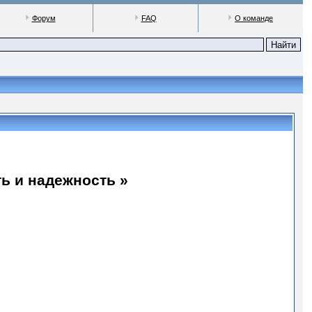
Форум
FAQ
О команде
ть и надежность »