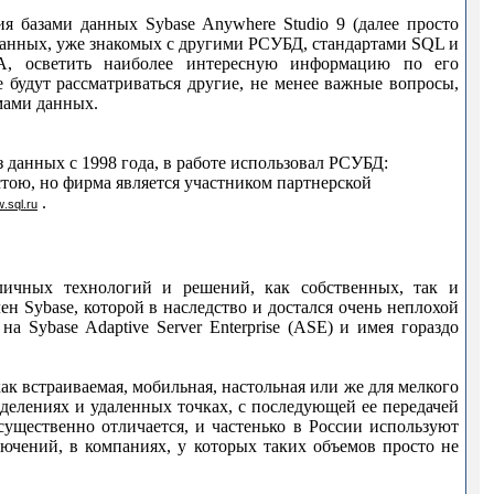
ния базами данных
Sybase
Anywhere
Studio
9 (далее просто
данных, уже знакомых с другими РСУБД, стандартами
SQL
и
A
, осветить наиболее интересную информацию по его
будут рассматриваться другие, не менее важные вопросы,
мами данных.
 данных с 1998 года, в работе использовал РСУБД:
стою, но фирма является участником партнерской
.
w
.
sql
.
ru
личных технологий и решений, как собственных, так и
лен
Sybase
, которой в наследство и достался очень неплохой
ж на
Sybase
Adaptive
Server
Enterprise
(
ASE
) и имея гораздо
как встраиваемая, мобильная, настольная или же для мелкого
делениях и удаленных точках, с последующей ее передачей
существенно отличается, и частенько в России используют
ючений, в компаниях, у которых таких объемов просто не