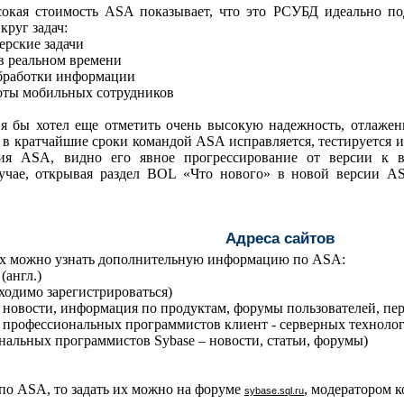
сокая стоимость
ASA
показывает, что это РСУБД идеально по
круг задач:
ерские задачи
в реальном времени
обработки информации
оты мобильных сотрудников
я бы хотел еще отметить очень высокую надежность, отлаже
 в кратчайшие сроки командой
ASA
исправляется, тестируется 
тия
ASA
, видно его явное прогрессирование от версии к 
учае, открывая раздел
BOL
«Что нового» в новой версии
A
Адреса сайтов
рых можно узнать дополнительную информацию по
ASA
:
(англ.)
бходимо зарегистрироваться)
, новости, информация по продуктам, форумы пользователей, п
йт профессиональных программистов клиент - серверных технолог
иональных программистов
Sybase
– новости, статьи, форумы)
 по
ASA
, то задать их можно на форуме
, модератором к
sybase
.
sql
.
ru