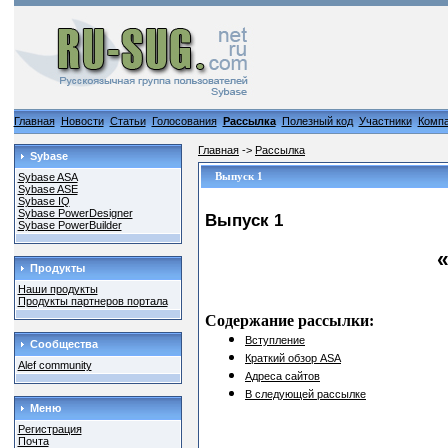
Главная
Новости
Статьи
Голосования
Рассылка
Полезный код
Участники
Комп
Главная
->
Рассылка
Sybase
Выпуск 1
Sybase ASA
Sybase ASE
Sybase IQ
Sybase PowerDesigner
Выпуск 1
Sybase PowerBuilder
Продукты
Наши продукты
Продукты партнеров портала
Содержание рассылки:
Вступление
Сообщества
Краткий обзор
ASA
Alef community
Адреса сайтов
В следующей рассылке
Меню
Регистрация
Почта