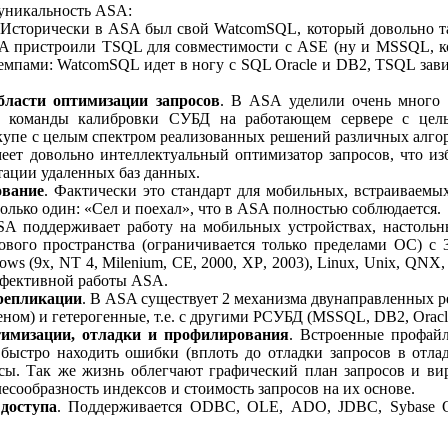
 уникальность
ASA
:
 Исторически в
ASA
был свой
WatcomSQL
, который довольно 
A
пристроили
TSQL
для совместимости с
ASE
(ну и
MSSQL
, 
темпами:
WatcomSQL
идет в ногу с
SQL
Oracle
и
DB
2,
TSQL
зав
ласти оптимизации запросов
. В
ASA
уделили очень много
ые команды калибровки СУБД на работающем сервере с цель
купе с целым спектром реализованных решений различных алго
еет довольно интеллектуальный оптимизатор запросов, что из
тации удаленных баз данных.
ование
. Фактически это стандарт для мобильных, встраиваем
олько один: «Сел и поехал», что в
ASA
полностью соблюдается.
SA
поддерживает работу на мобильных устройствах, настоль
ового пространства (ограничивается только пределами ОС) с
ows
(9
x
,
NT
4,
Milenium
,
CE
, 2000,
XP
, 2003),
Linux
,
Unix
,
QNX
ффективной работы
ASA
.
 репликации
. В
ASA
существует 2 механизма двунаправленных 
ном) и гетерогенные, т.е. с другими РСУБД (
MSSQL
,
DB
2,
Oracl
тимизации, отладки и профилирования
. Встроенные профайл
ыстро находить ошибки (вплоть до отладки запросов в отладч
ксы. Так же жизнь облегчают графический план запросов и в
есообразность индексов и стоимость запросов на их основе.
 доступа
. Поддерживается
ODBC
,
OLE
,
ADO
,
JDBC
,
Sybase