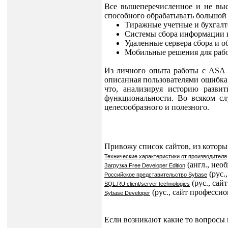
Все вышеперечисленное и не вы
способного обрабатывать большой 
Тиражные учетные и бухгалт
Системы сбора информации 
Удаленные сервера сбора и 
Мобильные решения для раб
Из личного опыта работы с
ASA
описанная пользователями ошибка
что, анализируя историю разви
функциональности. Во всяком сл
целесообразного и полезного.
Привожу список сайтов, из кото
Технические характеристики от производителя
(англ., нео
Загрузка
Free
Developer
Edition
(рус.
Российское представительство
Sybase
(рус., са
SQL
.
RU
client
/
server
technologies
(рус., сайт професс
Sybase
Developer
Если возникают какие то вопросы