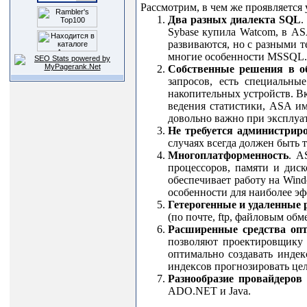
Рассмотрим, в чем же проявляется
Два разных диалекта
SQL
.
Sybase
купила
Watcom
, в
AS
развиваются, но с разными 
многие особенности
MSSQL
.
Собственные решения в об
запросов, есть специальн
накопительных устройств. В
ведения статистики,
ASA
им
довольно важно при эксплуа
Не требуется администрир
случаях всегда должен быть т
Многоплатформенность
.
A
процессоров, памяти и диск
обеспечивает работу на
Wind
особенности для наиболее э
Гетерогенные и удаленные
(по почте,
ftp
, файловым обме
Расширенные средства оп
позволяют проектировщику б
оптимально создавать инде
индексов прогнозировать цел
Разнообразие провайдеров
ADO
.
NET
и
Java
.