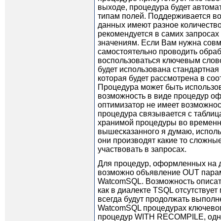
выходе, процедура будет автома
типам полей. Поддерживается в
данных имеют разное количество
рекомендуется в самих запросах
значениям. Если Вам нужна совм
самостоятельно проводить обраб
воспользоваться ключевым слов
будет использована стандартная
которая будет рассмотрена в с
Процедура может быть использов
возможность в виде процедур оф
оптимизатор не имеет возможнос
процедура связывается с таблиц
хранимой процедуры во временну
вышесказанного я думаю, исполь
они производят какие то сложн
участвовать в запросах.
Для процедур, оформленных на ди
возможно объявление OUT парам
WatcomSQL. Возможность описать
как в диалекте TSQL отсутствуе
всегда будут продолжать выполн
WatcomSQL процедурах ключево
процедур WITH RECOMPILE, одна