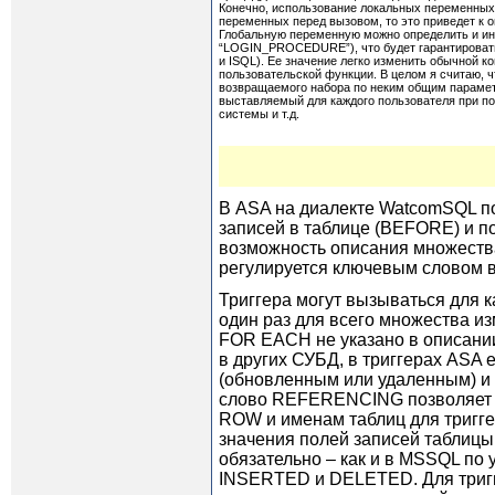
Конечно, использование локальных переменных 
переменных перед вызовом, то это приведет к
Глобальную переменную можно определить и ин
“LOGIN_PROCEDURE”), что будет гарантировать 
и ISQL). Ее значение легко изменить обычной 
пользовательской функции. В целом я считаю, 
возвращаемого набора по неким общим параметр
выставляемый для каждого пользователя при п
системы и т.д.
В ASA на диалекте WatcomSQL п
записей в таблице (BEFORE) и 
возможность описания множества
регулируется ключевым словом 
Триггера могут вызываться для
один раз для всего множества 
FOR EACH не указано в описании
в других СУБД, в триггерах ASA 
(обновленным или удаленным) и
слово REFERENCING позволяет 
ROW и именам таблиц для тригг
значения полей записей таблиц
обязательно – как и в MSSQL по 
INSERTED и DELETED. Для триг