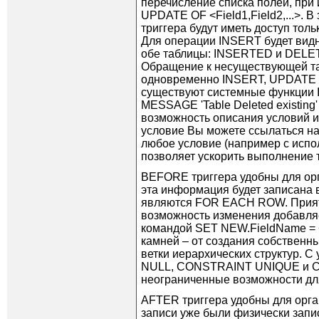
перечисление списка полей, при
UPDATE OF <Field1,Field2,...>.
триггера будут иметь доступ тол
Для операции INSERT будет вид
обе таблицы: INSERTED и DELET
Обращение к несуществующей та
одновременно INSERT, UPDATE и 
существуют системные функции Ins
MESSAGE 'Table Deleted existi
возможность описания условий 
условие Вы можете ссылаться на
любое условие (например с испо
позволяет ускорить выполнение т
BEFORE триггера удобны для орг
эта информация будет записана 
являются FOR EACH ROW. Приятн
возможность изменения добавля
командой SET NEW.FieldName = <
камней – от создания собственн
ветки иерархических структур. C
NULL, CONSTRAINT UNIQUE и CHE
неограниченные возможности для
AFTER триггера удобны для орга
записи уже были физически запи