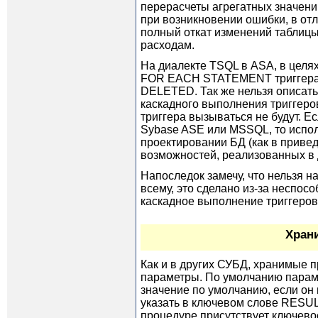
перерасчеты агрегатных значений
при возникновении ошибки, в от
полный откат изменений таблицы
расходам.
На диалекте TSQL в ASA, в целя
FOR EACH STATEMENT триггера,
DELETED. Так же нельзя описать
каскадного выполнения триггеров
триггера вызываться не будут. Е
Sybase ASE или MSSQL, то испол
проектировании БД (как в приве
возможностей, реализованных в
Напоследок замечу, что нельзя на
всему, это сделано из-за неспос
каскадное выполнение триггеров
Храни
Как и в других СУБД, хранимые 
параметры. По умолчанию параме
значение по умолчанию, если он
указать в ключевом слове RESU
процедуре присутствует ключевое