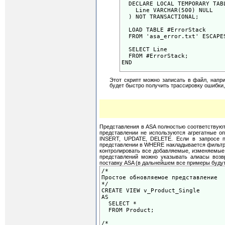
DECLARE LOCAL TEMPORARY TABL
Line VARCHAR(500) NULL
) NOT TRANSACTIONAL;
LOAD TABLE #ErrorStack
FROM 'asa_error.txt' ESCAPES
SELECT Line
FROM #ErrorStack;
END
Этот скрипт можно записать в файл, напри
будет быстро получить трассировку ошибки, 
Представления в ASA полностью соответствую
представлении не используются агрегатные 
INSERT, UPDATE, DELETE. Если в запросе п
представлении в WHERE накладывается фильтр
контролировать все добавляемые, изменяемые 
представлений можно указывать алиасы воз
поставку ASA (в дальнейшем все примеры будут
/*
Простое обновляемое представление
*/
CREATE VIEW v_Product_Single
AS
SELECT *
FROM Product;
/*