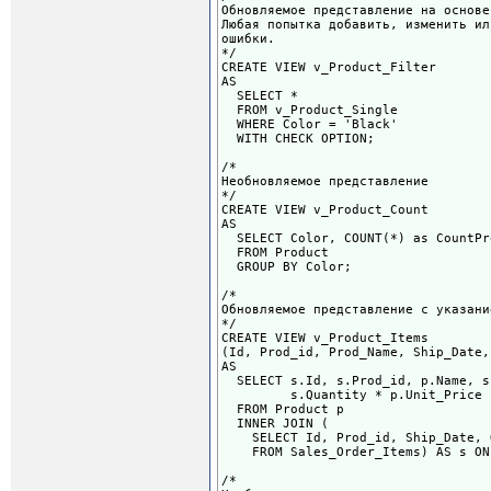
Обновляемое представление на основе
Любая попытка добавить, изменить ил
ошибки.
*/
CREATE VIEW v_Product_Filter
AS
SELECT *
FROM v_Product_Single
WHERE Color = 'Black'
WITH CHECK OPTION;
/*
Необновляемое представление
*/
CREATE VIEW v_Product_Count
AS
SELECT Color, COUNT(*) as CountPr
FROM Product
GROUP BY Color;
/*
Обновляемое представление с указани
*/
CREATE VIEW v_Product_Items
(Id, Prod_id, Prod_Name, Ship_Date,
AS
SELECT s.Id, s.Prod_id, p.Name, s
s.Quantity * p.Unit_Price
FROM Product p
INNER JOIN (
SELECT Id, Prod_id, Ship_Date, 
FROM Sales_Order_Items) AS s ON 
/*