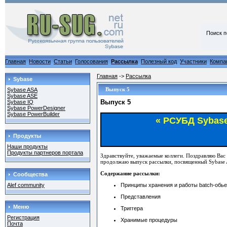
Поиск п
Главная
Новости
Статьи
Голосования
Рассылка
Полезный код
Участники
Компа
Главная
->
Рассылка
Sybase
Выпуск 5
Sybase ASA
Sybase ASE
Выпуск 5
Sybase IQ
Sybase PowerDesigner
Sybase PowerBuilder
« РСУБД Sybase
Продукты
Наши продукты
Продукты партнеров портала
Здравствуйте, уважаемые коллеги. Поздравляю Вас
продолжаю выпуск рассылки, посвященный Sybase 
Содержание рассылки:
Сообщества
Принципы хранения и работы batch-обье
Alef community
Представления
Меню
Триггера
Регистрация
Хранимые процедуры
Почта