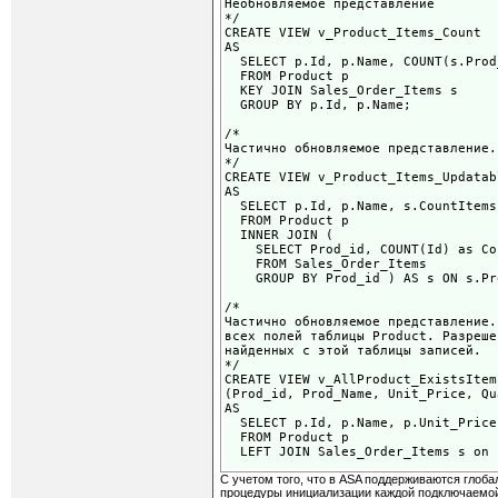
Необновляемое представление
*/
CREATE VIEW v_Product_Items_Сount
AS
SELECT p.Id, p.Name, COUNT(s.Prod
FROM Product p
KEY JOIN Sales_Order_Items s
GROUP BY p.Id, p.Name;
/*
Частично обновляемое представление.
*/
CREATE VIEW v_Product_Items_Updatab
AS
SELECT p.Id, p.Name, s.CountItems
FROM Product p
INNER JOIN (
SELECT Prod_id, COUNT(Id) as Co
FROM Sales_Order_Items
GROUP BY Prod_id ) AS s ON s.Pro
/*
Частично обновляемое представление.
всех полей таблицы Product. Разреше
найденных с этой таблицы записей.
*/
CREATE VIEW v_AllProduct_ExistsItem
(Prod_id, Prod_Name, Unit_Price, Qu
AS
SELECT p.Id, p.Name, p.Unit_Price
FROM Product p
LEFT JOIN Sales_Order_Items s on 
С учетом того, что в ASA поддерживаются глоб
процедуры инициализации каждой подключаемой