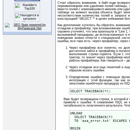
Стоит обратить внимание, в байт-коде возврат
переименовании или удалении полей таблицы, э
вместо полей с изменившимся именем или удал
таблице на момент вызова объекта будет мен
несоответствии количества полей в запросе 
конструкцией “SELECT *” в целях избежания бо
Как дополнение хотелось бы обратить внимани
отладчик и профайлер, при возникновении ошиб
скромно уточняет, что она произошла в “Line 1,
вызываемой процедуры, до использованных в не
поведение можно отнести к специальной сист
ошибка, все-таки есть: через профайлер, чере
Через профайлер все понятно, но дол
достаточно зайти в профайлер и посмот
выполнения строки скрипта. Если с эт
триггер, то значит через профайлер не
работы профайлера. Как говориться – д
Через отладчик все еще понятней и ещ
образом искать ошибки.
Определение ошибки с помощью функци
интеграция с этой функции, так как о
запускаем ошибочную процедуру из ISQL
SELECT TRACEBACK(*);
Вам будет возвращена строка, в которой в 
привели к ошибке. К сожалению ISQL не к
читабельность полученного результата. Что
UNLOAD
SELECT TRACEBACK(*)
TO 'asa_error.txt' ESCAPES O
BEGIN