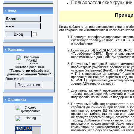
Пользовательские функции
Вход
Принци
Когда добавляется или изменяется скрипт любо
его сохранение и компиляцию в несколько этапо
Проводит переформатирования скрипт
системную таблицу (в поле SOURCE) , к
и профайлере.
Рассылка
Если опция БД PRESERVER_SOURCE_FO
<TypeObject>_DEFN), Если опцию отклю
невозможным в дальнейшем просмотр и 
Полученный исходный скрипт компилир
параметрам: убираются бесполезные ус
Почтовая рассылка
условия (например( (Field1 = 1 AND Field2
"Технологии обработки
= 1) ) ), производится замена “*” для
данных компании Sybase"
превращение Вашего скрипта в код, по
REWRITE(), принимающую исходную верс
зрения ASA версия запроса.
Для представлений проводится провер
таблиц, представлений, функций и хр
подозреваю, из за наличия поддержки в
Статистика
Полученный байт-код сохраняется в со
строятся динамически при первом вызо
они при остановке БД на сервере. Эт
временных таблиц, статистики и оптими
не требует перекомпиляции объектов п
таблицу ASA автоматически перестроит
процедур и представлений будут сов
компиляции по необходимости, лично с 
возникающих в случае сохранения плана